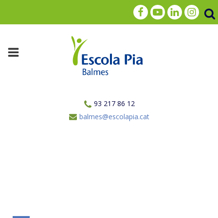
93 217 86 12
balmes@escolapia.cat