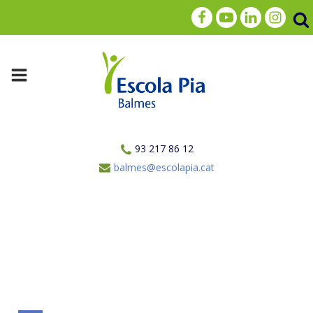
93 217 86 12
balmes@escolapia.cat