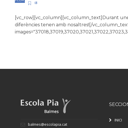
I3
[vc_row][vc_column][vc_column_text]Durant unes s
diferències tenen amb nosaltres![/vc_column_te
images="37018,37019,37020,37021,37022,37023,3
SECCIO
INICI
balmes@escolapia.cat