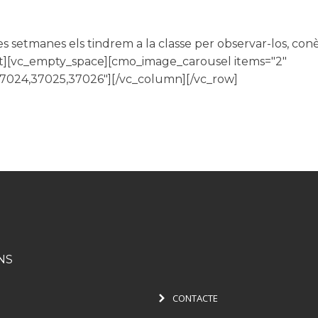
etmanes els tindrem a la classe per observar-los, conè
xt][vc_empty_space][cmo_image_carousel items="2"
7024,37025,37026"][/vc_column][/vc_row]
NS
CONTACTE