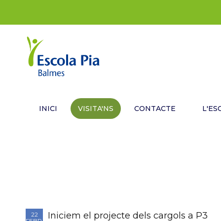
INICI
VISITA'NS
CONTACTE
L'ES
Iniciem el projecte dels cargols a P3
22
FEBR.